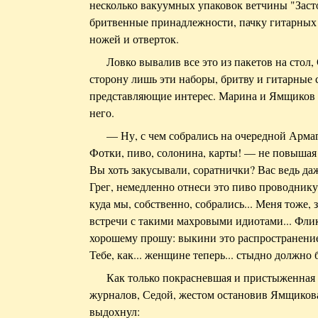
несколько вакуумных упаковок ветчины "Засто
бритвенные принадлежности, пачку гитарных 
ножей и отверток.
Ловко вывалив все это из пакетов на стол,
сторону лишь эти наборы, бритву и гитарные 
представляющие интерес. Марина и Ямщиков 
него.
— Ну, с чем собрались на очередной Арма
Фотки, пиво, солонина, карты! — не повышая
Вы хоть закусывали, соратнички? Вас ведь даж
Грег, немедленно отнеси это пиво проводнику
куда мы, собственно, собрались... Меня тоже, 
встречи с такими махровыми идиотами... Флик
хорошему прошу: выкини это распространение
Тебе, как... женщине теперь... стыдно должно 
Как только покрасневшая и пристыженная 
журналов, Седой, жестом остановив Ямщикова
выдохнул: