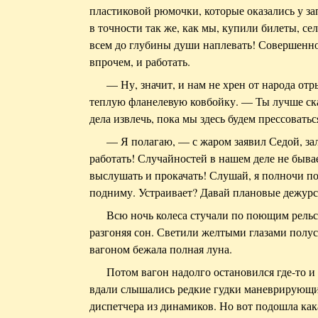
пластиковой рюмочки, которые оказались у з
в точности так же, как мы, купили билеты, сел
всем до глубины души наплевать! Совершенно
впрочем, и работать.
— Ну, значит, и нам не хрен от народа от
теплую фланелевую ковбойку. — Ты лучше ска
дела извлечь, пока мы здесь будем прессоватьс
— Я полагаю, — с жаром заявил Седой, зал
работать! Случайностей в нашем деле не бывае
выслушать и прокачать! Слушай, я полночи по
подниму. Устраивает? Давай плановые дежурст
Всю ночь колеса стучали по поющим рельс
разгоняя сон. Светили желтыми глазами полус
вагоном бежала полная луна.
Потом вагон надолго остановился где-то и
вдали слышались редкие гудки маневрирующи
диспетчера из динамиков. Но вот подошла как