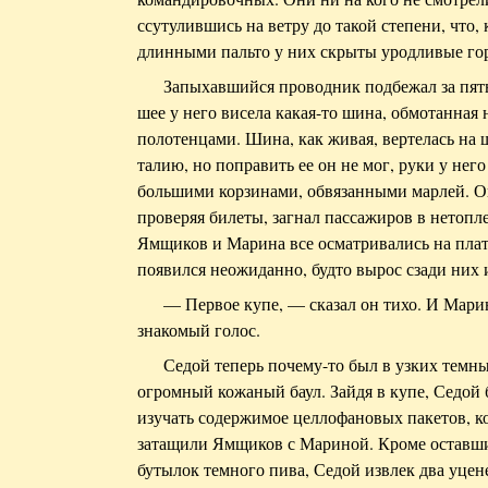
ссутулившись на ветру до такой степени, что,
длинными пальто у них скрыты уродливые го
Запыхавшийся проводник подбежал за пять
шее у него висела какая-то шина, обмотанная
полотенцами. Шина, как живая, вертелась на ш
талию, но поправить ее он не мог, руки у нег
большими корзинами, обвязанными марлей. Он 
проверяя билеты, загнал пассажиров в нетопл
Ямщиков и Марина все осматривались на плат
появился неожиданно, будто вырос сзади них 
— Первое купе, — сказал он тихо. И Мари
знакомый голос.
Седой теперь почему-то был в узких темны
огромный кожаный баул. Зайдя в купе, Седой
изучать содержимое целлофановых пакетов, ко
затащили Ямщиков с Мариной. Кроме оставших
бутылок темного пива, Седой извлек два уце