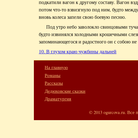
подкатили вагон к другому составу. Вагон взд
потом что-то взвизгнуло под ним, будто межд
вновь колеса запели свою боевую песню.
Под утро небо заволокло свинцовыми туча
будто извинялся холодными крошечными слези
запоминающегося и радостного он с собою не 
10. В глухом краю чужбины дальней
На главную
Романы
Рассказы
Дедюховские сказки
Драматургия
© 2013 ogurcova.ru. Вс