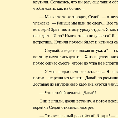
крутили. Согласись, что ни разу еще таким об
чтобы ехать, как на бойню...
— Меня это тоже заводит, Седой, — ответ
упаковке. — Раньше мы шли по следу... Все та
вот, жри! Зря пиво этому уроду отдали. Я как 
нападает... И чо? Нынче-то чо получается? Яс
встретишь. Купили прямой билет и катимся са
— Слушай, а ведь неплохая штука, а? — с
ветчину научились делать... Хотя в целом пло
прямо сейчас съесть, чтобы до утра не испорти
— У меня водки немного осталось... Я на в
потом... не решился мешать. Давай по рюмаш
доставая из внутреннего кармана куртки чаку
— Что с тобой делать?.. Давай!
Они выпили, доели ветчину, а потом вскр
корейки Седой отказался наотрез.
— Это все вечный российский бардак! — г