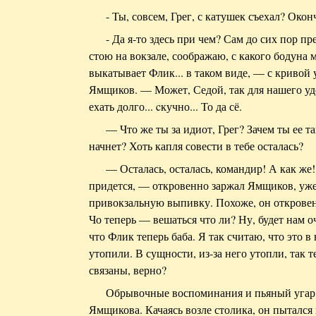
- Ты, совсем, Грег, с катушек съехал? Око
- Да я-то здесь при чем? Сам до сих пор 
стою на вокзале, соображаю, с какого бодуна м
выкатывает Флик... в таком виде, — с кривой
Ямщиков. — Может, Седой, так для нашего уд
ехать долго... cкучно... То да сё.
— Что же ты за идиот, Грег? Зачем ты ее т
начнет? Хоть капля совести в тебе осталась?
— Осталась, осталась, командир! А как же
придется, — откровенно заржал Ямщиков, уж
привокзальную выпивку. Похоже, он открове
Чо теперь — вешаться что ли? Ну, будет нам о
что Флик теперь баба. Я так считаю, что это в 
утопили. В сущности, из-за него утопли, так т
связаны, верно?
Обрывочные воспоминания и пьяный угар с
Ямщикова. Качаясь возле столика, он пытался