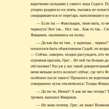
короткими пальцами у самого лица Седого. 
упорно раздвигал их опять, пытаясь не попаст
сморщившегося от перегара, наполнившего ку
— Если ты — Факельщик, твою мать, то мо
чиркнуть! Вот так... Нет, так... Как-то так... 
Ямщиков, свалившись на полку.
— Да как бы он там... у задницы... чиркал
попытался быть объективным Седой, но возра
— Сейчас, наверно, поздно рассуждать, кто чего
огромная просьба, Грег... Не пей ты больше до.
обстановке? Раз уж у нас такой доверительный
меня меньше всего волнует сейчас, где чего Ф
особенно после такого! Прошлого не воротиш
совершенно чутье отключилось! Только Флику
— Да ты чо, Нюхач? А как же мы теперь? 
трезвея, выпалил Ямщиков.
— Не знаю почему, Грег, не знаю! Возмож