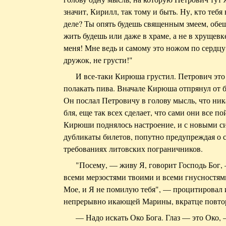
значит, Кирилл, так тому и быть. Ну, кто теб
деле? Ты опять будешь священным змеем, обещ
жить будешь или даже в храме, а не в хрущевке
меня! Мне ведь и самому это ножом по сердцу!
дружок, не грусти!"
И все-таки Кирюша грустил. Петрович это
полакать пива. Вначале Кирюша отпрянул от б
Он послал Петровичу в голову мысль, что ника
бля, еще так всех сделает, что сами они все п
Кирюши поднялось настроение, и с новыми с
дубликаты билетов, попутно предупреждая о 
требованиях литовских пограничников.
"Посему, — живу Я, говорит Господь Бог, 
всеми мерзостями твоими и всеми гнусностям
Мое, и Я не помилую тебя", — процитировал
непрерывно икающей Марины, вкратце повтор
— Надо искать Око Бога. Глаз — это Око, 