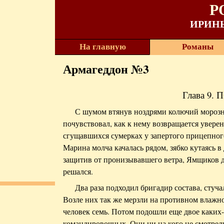
Р
ИРИН
На главную
Романы
Армагеддон №3
Глава 9.
С шумом втянув ноздрями колючий мороз
почувствовал, как к нему возвращается уверен
сгущавшихся сумерках у запертого прицепног
Марина молча качалась рядом, зябко кутаясь в 
защитив от пронизывавшего ветра, Ямщиков д
решался.
Два раза подходил бригадир состава, стуча
Возле них так же мерзли на противном влажн
человек семь. Потом подошли еще двое каких
командировочных. Они ни на кого не смотрели