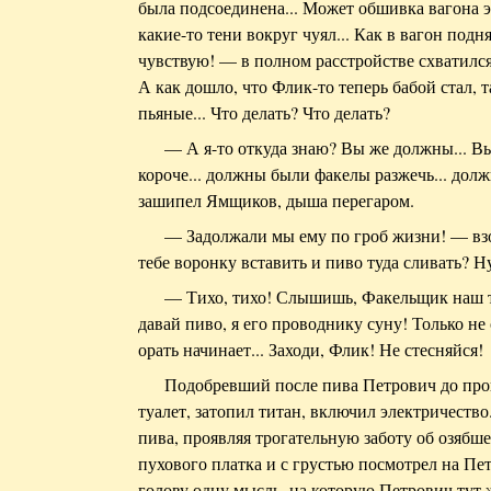
была подсоединена... Может обшивка вагона э
какие-то тени вокруг чуял... Как в вагон подн
чувствую! — в полном расстройстве схватилс
А как дошло, что Флик-то теперь бабой стал, 
пьяные... Что делать? Что делать?
— А я-то откуда знаю? Вы же должны... Вы
короче... должны были факелы разжечь... дол
зашипел Ямщиков, дыша перегаром.
— Задолжали мы ему по гроб жизни! — вз
тебе воронку вставить и пиво туда сливать? Ну
— Тихо, тихо! Слышишь, Факельщик наш 
давай пиво, я его проводнику суну! Только не 
орать начинает... Заходи, Флик! Не стесняйся!
Подобревший после пива Петрович до пров
туалет, затопил титан, включил электричеств
пива, проявляя трогательную заботу об озяб
пухового платка и с грустью посмотрел на Пе
голову одну мысль, на которую Петрович тут 