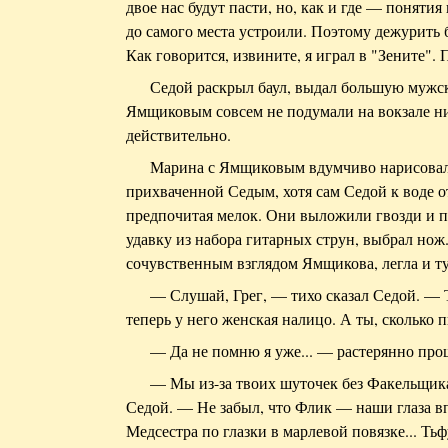
двое нас будут пасти, но, как и где — поняти
до самого места устроили. Поэтому дежурить 
Как говорится, извините, я играл в "Зените".
Седой раскрыл баул, выдал большую мужс
Ямщиковым совсем не подумали на вокзале ни 
действительно.
Марина с Ямщиковым вдумчиво нарисовал
прихваченной Седым, хотя сам Седой к воде 
предпочитая мелок. Они выложили гвозди и 
удавку из набора гитарных струн, выбрал но
сочувственным взглядом Ямщикова, легла и ту
— Слушай, Грег, — тихо сказал Седой. — 
теперь у него женская налицо. А ты, сколько п
— Да не помню я уже... — растерянно пр
— Мы из-за твоих шуточек без Факельщик
Седой. — Не забыл, что Флик — наши глаза вп
Медсестра по глазки в марлевой повязке... Ть