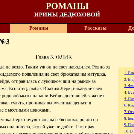
РОМАНЫ
ИРИНЫ ДЕДЮХОВОЙ
Романы
Рассказы
Де
 №3
Глава 3. ФЛИК
да не везло. Таким уж он на свет народился. Ровно за
1. Вм
ожидаемого появления на свет брюхатая им матушка,
2. В 
ейде, отправилась с лукошком яиц на рынок за
3. Фл
ома. Его отец, рыбак Иоахим Лерк, накануне свел
4. Вс
 родовой мызы папаши Вейде, доставшейся жене в
5. Пи
олжал гулять, пропивая вырученные деньги в
6. К
не с местными шлюхами.
7. От
8. Бег
тушка Лерк почувствовала себя плохо, ровно на
9. По
ма она поняла, что ей уже не дойти. Растирая
10. В
тилась на смерзшиеся опавшие листья, сбитые ветром в