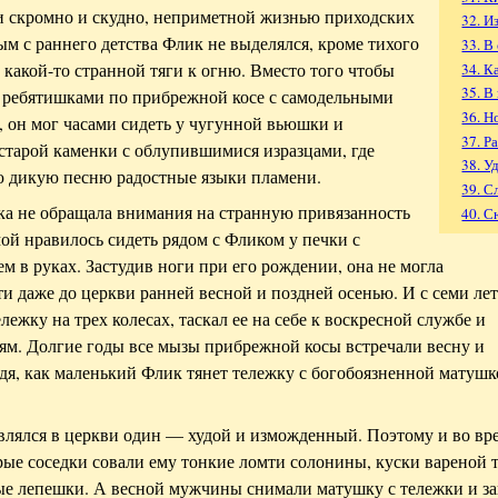
и скромно и скудно, неприметной жизнью приходских
32. И
м с раннего детства Флик не выделялся, кроме тихого
33. В
 какой-то странной тяги к огню. Вместо того чтобы
34. К
35. В
и ребятишками по прибрежной косе с самодельными
36. Н
, он мог часами сидеть у чугунной вьюшки и
37. Р
 старой каменки с облупившимися изразцами, где
38. У
ю дикую песню радостные языки пламени.
39. С
а не обращала внимания на странную привязанность
40. 
ой нравилось сидеть рядом с Фликом у печки с
м в руках. Застудив ноги при его рождении, она не могла
и даже до церкви ранней весной и поздней осенью. И с семи ле
лежку на трех колесах, таскал ее на себе к воскресной службе и
м. Долгие годы все мызы прибрежной косы встречали весну и
ядя, как маленький Флик тянет тележку с богобоязненной матуш
лялся в церкви один — худой и изможденный. Поэтому и во вр
рые соседки совали ему тонкие ломти солонины, куски вареной т
ые лепешки. А весной мужчины снимали матушку с тележки и з