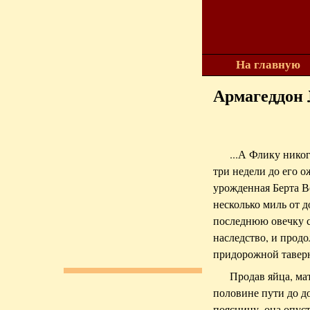
На главную
Армагеддон
...А Флику никог
три недели до его 
урожденная Берта В
несколько миль от д
последнюю овечку с
наследство, и прод
придорожной тавер
Продав яйца, ма
половине пути до до
поясницу, она опус