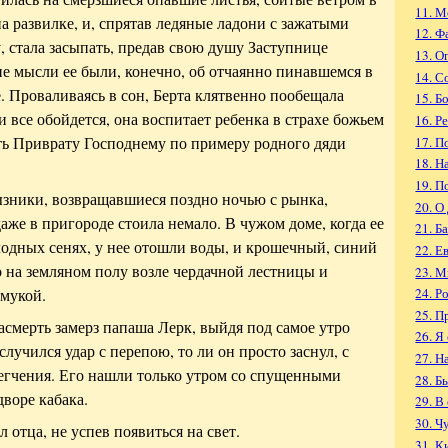
11. 
на развилке, и, спрятав ледяные ладони с зажатыми
12. Ф
, стала засыпать, предав свою душу Заступнице
13. О
е мысли ее были, конечно, об отчаянно пинавшемся в
14. С
. Проваливаясь в сон, Берта клятвенно пообещала
15. Б
и все обойдется, она воспитает ребенка в страхе божьем
16. Р
ть Приврату Господнему по примеру родного дяди
17. П
18. Н
19. П
зники, возвращавшиеся поздно ночью с рынка,
20. О
аже в пригороде стоила немало. В чужом доме, когда ее
21. Б
олодных сенях, у нее отошли воды, и крошечный, синий
22. Е
 на земляном полу возле чердачной лестницы и
23. М
24. Р
 мукой.
25. П
насмерть замерз папаша Лерк, выйдя под самое утро
26. Я
случился удар с перепою, то ли он просто заснул, с
27. Н
егчения. Его нашли только утром со спущенными
28. Б
воре кабака.
29. В
30. Ч
 отца, не успев появиться на свет.
31. 