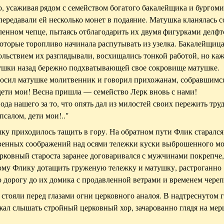
ю, усаживая рядом с семейством богатого бакалейщика и бургоми
передавали ей несколько монет в подаяние. Матушка кланялась с
ленном чепце, пытаясь отблагодарить их двумя фигурками делфт
которые торопливо начинала распутывать из узелка. Бакалейщица
ольствием их разглядывали, восхищались тонкой работой, но ка
ушки назад бережно подхватывающей свое сокровище матушке.
осил матушке молитвенник и говорил прихожанам, собравшимс
 дети мои! Весна пришла — семейство Лерк вновь с нами!
да нашего за то, что опять дал из милостей своих пережить тр
салом, дети мои!.."
ку приходилось тащить в гору. На обратном пути Флик старался
твенных соображений над осями тележки куски выброшенного м
ерковный староста заранее договаривался с мужчинами покрепче
ому Флику дотащить груженую тележку и матушку, растроганно
дорогу до их домика с продавленной ветрами и временем череп
 стояли перед глазами огни церковного аналоя. В надтреснутом 
ал слышать стройный церковный хор, зачарованно глядя на ме