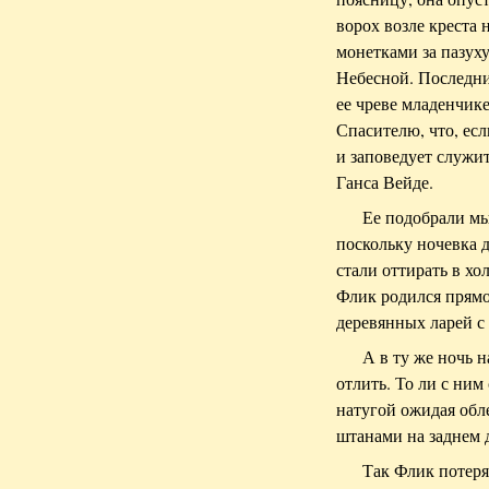
ворох возле креста 
монетками за пазуху
Небесной. Последни
ее чреве младенчике
Спасителю, что, есл
и заповедует служи
Ганса Вейде.
Ее подобрали мы
поскольку ночевка д
стали оттирать в х
Флик родился прямо
деревянных ларей с
А в ту же ночь 
отлить. То ли с ним 
натугой ожидая обл
штанами на заднем д
Так Флик потерял