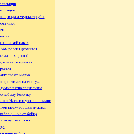
Могильщик
акельщик
гонь, вода и медные трубы
оратники
оец
евизия
оэтический накал
а ком россия держится
оезда — хорошо!
 драгунах и прачках
арсетка
вангелие от Марка
ы простимся на мосту...
одимые пятна социализма
ро кобылу Розочку
 свою Наталию узнаю по талии
а кой прокуроршам мужики
ыл боец — и нет бойца
 сомкнутом строю
удо
Кирюшин выбор