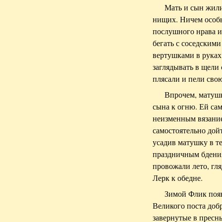
Мать и сын жил
нищих. Ничем особы
послушного нрава и
бегать с соседским
вертушками в руках
заглядывать в щели
плясали и пели сво
Впрочем, матушк
сына к огню. Ей сам
неизменным вязание
самостоятельно дойт
усадив матушку в те
праздничным бдения
провожали лето, гл
Лерк к обедне.
Зимой Флик появ
Великого поста доб
завернутые в пресн