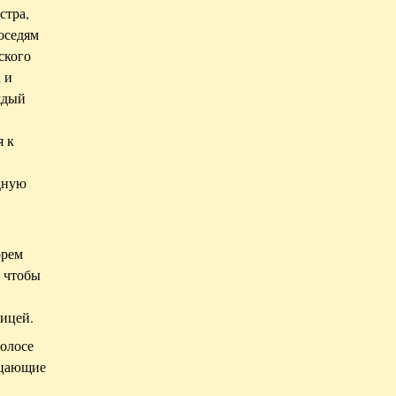
стра,
оседям
ского
 и
ждый
я к
удную
орем
, чтобы
ицей.
голосе
рцающие