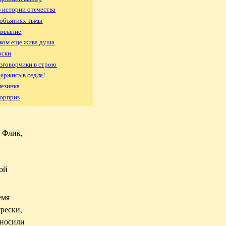
з истории отечества
 объятиях тьмы
амлание
 ком еще жива душа
оски
азговорчики в строю
держись в седле!
лезинка
Сюрприз
т Флик,
кой
емя
рески,
аносили