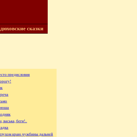
дюховские сказки
есто предисловия
дорогу!
ик
треча
сьмо
ирюша
ходняк
и, васька, беги!..
садка
 глухом краю чужбины дальней