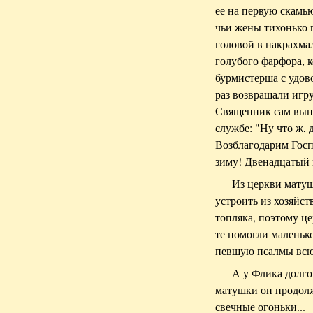
ее на первую скамь
чьи жены тихонько 
головой в накрахма
голубого фарфора, 
бурмистерша с удов
раз возвращали игр
Священник сам вын
службе: "Ну что ж,
Возблагодарим Госпо
зиму! Двенадцатый п
Из церкви матуш
устроить из хозяйс
топляка, поэтому ц
те помогли маленьк
певшую псалмы всю 
А у Флика долго
матушки он продолж
свечные огоньки...