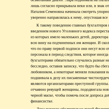
лишь согласно прикрывала веки или, в знак от
Наталия Семеновна начинала смотреть упорно 
уверенно направлялась к нему, опустошая все
К такому поведению главных бухгалтеров 
введением нового Уголовного кодекса переста
из которых имело маленьких детей, директора
всю вину на подчиненных им женщин. И сколь
что по праву первой подписи они несут всю о
персонала в период следствия, которое иногда
бухгалтерами обязательно случались разные н
бесследно, оставив записку, что будто бы сбе
любовником, а некоторые меняли показания на
подшивала к делу их письменные чистосердеч
являются организаторами преступной группы.
отчаянно ревущей женщины, пододвигала нов
черной маске, чтобы помочь после допроса до
финансистке.
Лена махнула ободрительно рукой Филиппо