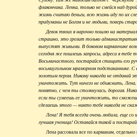
флакончика. Ленка, только не смейся над дуро
жизнь считаю деньги, всю жизнь иду по их сл
придуманы не Богом и не людьми, поверь стар
Девок твоих я нарочно пошлю на материаль
страшно, это грозит только административ
выпустят живыми. В боковом карманчике воз
сегодня же пошлешь запросы, адреса я тебе т
Восьмичастного, постарайся стащить его ручк
восьмиугольном мраморном подстаканнике. С 
золотым пером. Никому никогда не отдавай эт
уничтожить. Тут ничего не объяснить, Лена,
понятно, с чем ты столкнулась, дорогая. Нико
если ты сумеешь ее уничтожить, то сможешь 
сделаешь этого — никто тебе никогда не ска
Лена! Я тебя всегда очень любила, еще со
лучшая ученица! Оставайся такой и постарай
Лена рассовала все по карманам, отдельн