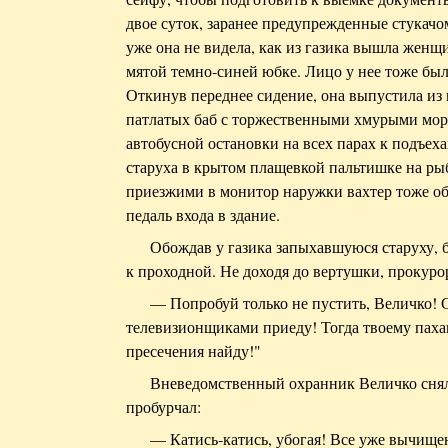
двое суток, заранее предупрежденные стукачо
уже она не видела, как из газика вышла женщ
мятой темно-синей юбке. Лицо у нее тоже бы
Откинув переднее сидение, она выпустила из 
патлатых баб с торжественными хмурыми морд
автобусной остановки на всех парах к подъех
старуха в крытом плащевкой пальтишке на ры
приезжими в монитор наружки вахтер тоже об
педаль входа в здание.
Обождав у газика запыхавшуюся старуху, 
к проходной. Не доходя до вертушки, прокуро
— Попробуй только не пустить, Величко
телевизионщиками приеду! Тогда твоему паха
пресечения найду!"
Вневедомственный охранник Величко снял
пробурчал:
— Катись-катись, убогая! Все уже вычищен