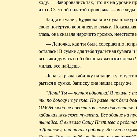
ходу. — Заворовались так, что их на уровне п
их со Счетной палатой проверяла — все ходы 
Зайдя в туалет, Будякова впихнула прокур
свою потертую коричневую сумку. Показывая г
глаза, она сказала нарочито громко, неестест
— Леночка, как ты была совершенно непри
осталась! В сумке для тебя туалетная бумага и
все-таки думать и об обычных женских делах
милая, все найдешь.
Лена закрыла кабинку на защелку, опустил
рыться в сумке. Записку она нашла сразу же.
"Лена! Ты — полная идиотка! Я пошла с т
ты по доносу не упекла. Но разве так дела д
ОМОН сюда не поедет к выемке документов. В
кабинках женского туалета. Все здание на пр
пытайся. Я вызвала Сашу Плетнева с ребятам
и Данилову, они начали работу. Возьми из сум
Сухову. Там же найдешь баллон с "черемухой"