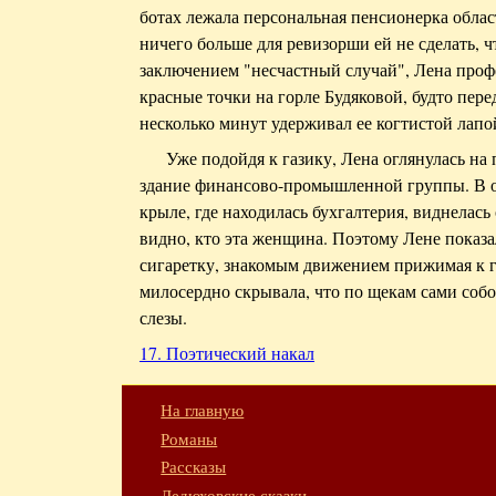
ботах лежала персональная пенсионерка обла
ничего больше для ревизорши ей не сделать, 
заключением "несчастный случай", Лена проф
красные точки на горле Будяковой, будто перед
несколько минут удерживал ее когтистой лапо
Уже подойдя к газику, Лена оглянулась н
здание финансово-промышленной группы. В о
крыле, где находилась бухгалтерия, виднелас
видно, кто эта женщина. Поэтому Лене показа
сигаретку, знакомым движением прижимая к г
милосердно скрывала, что по щекам сами соб
слезы.
17. Поэтический накал
На главную
Романы
Рассказы
Дедюховские сказки