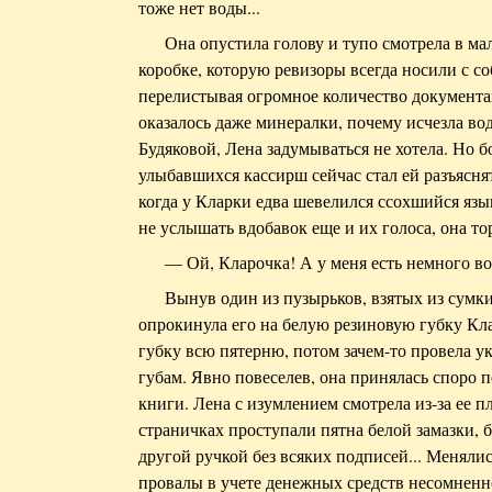
тоже нет воды...
Она опустила голову и тупо смотрела в ма
коробке, которую ревизоры всегда носили с с
перелистывая огромное количество документа
оказалось даже минералки, почему исчезла вода
Будяковой, Лена задумываться не хотела. Но бо
улыбавшихся кассирш сейчас стал ей разъяснят
когда у Кларки едва шевелился ссохшийся язы
не услышать вдобавок еще и их голоса, она то
— Ой, Кларочка! А у меня есть немного во
Вынув один из пузырьков, взятых из сумк
опрокинула его на белую резиновую губку Кла
губку всю пятерню, потом зачем-то провела 
губам. Явно повеселев, она принялась споро 
книги. Лена с изумлением смотрела из-за ее пле
страничках проступали пятна белой замазки,
другой ручкой без всяких подписей... Меняли
провалы в учете денежных средств несомненно