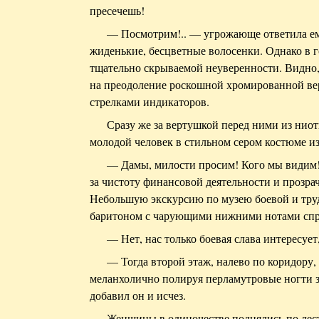
пресечешь!
— Посмотрим!.. — угрожающе ответила ем
жиденькие, бесцветные волосенки. Однако в г
тщательно скрываемой неуверенности. Видно,
на преодоление роскошной хромированной ве
стрелками индикаторов.
Сразу же за вертушкой перед ними из нио
молодой человек в стильном сером костюме и
— Дамы, милости просим! Кого мы видим!
за чистоту финансовой деятельности и прозрач
Небольшую экскурсию по музею боевой и тру
баритоном с чарующими нижними нотами спро
— Нет, нас только боевая слава интересуе
— Тогда второй этаж, налево по коридору,
меланхолично полируя перламутровые ногти 
добавил он и исчез.
Женщины в одиночестве поднялись по ле