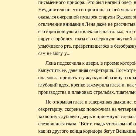
письменного прибора. Это был наглый блеф, вс
Неудивительно, что и произошла с ней явная г
оказался очередной пузырек старухи Будяковой
отвлечение внимания Лена даже не рассчитыв
его юрисконсульта отвлеклось настолько, чт
вдруг сгорбился, глаза его сверкнули жуткой ж
улыбчивого рта, превратившегося в безобразн
сам не могу-у..."
Лена подскочила к двери, в проеме которо
выпустить ее, давешняя секретарша. Посмотре
она могла принять эту жуткую образину за кр
глубокий вдох, крепко зажмурила глаза и, как 
производства и плановых стрельбах, тщательн
Не открывая глаза и задерживая дыхание,
секретаршу, скоренько подскочила на четверен
захлопнув дубовую дверь в приемную, сделал
слезившиеся глаза. "Вот и гладь утюжком юбк
как из другого конца коридора бегут Веньки