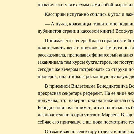
практически у всех сумм сами собой вырастали
Кассирши испуганно сбились в угол и даж
— А ну-ка, красавицы, тащите мне подши
дубликатов страниц кассовой книги! Все жур
Понимая, что теперь Клара справится и бе
подписывать акты и протоколы. По пути она д
рассказывала, преподавая финансовый анализ 
заканчивала там курсы бухгалтеров, не посту
сегодня же вечером потребовать со старухи п
проверок, она открыла роскошную дубовую дв
В приемной Вильгельма Бенедиктовича В
прекрасная секретарь-референт. На ее лице л
подумала, что, наверно, она бы тоже могла го
Бенедиктович вас примет, хотя подписывать б
исключительно в присутствии Марлена Влади
сейчас его приглашу, а вы пока посмотрите те
Обзванивая по селектору отделы в поиска