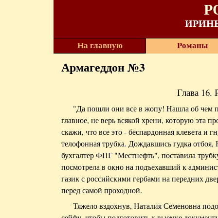
Р
ИРИН
На главную
Романы
Армагеддон №3
Глава 16
"Да пошли они все в жопу! Нашла об чем п
главное, не верь всякой хрени, которую эта п
скажи, что все это - беспардонная клевета и г
телофонная трубка
.
Дождавшись гудка отбоя, 
бухгалтер ФПГ "Местнефть", поставила трубку
посмотрела в окно на подъехавший к админис
газик с российскими гербами на передних две
перед самой проходной.
Тяжело вздохнув, Наталия Семеновна под
сейфу, чтобы подготовить к выемке документ