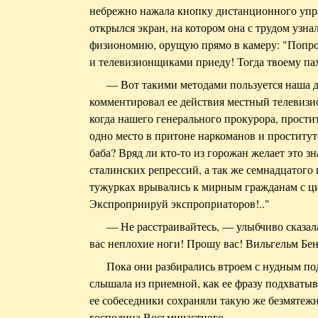
небрежно нажала кнопку дистанционного упра
открылся экран, на котором она с трудом узн
физиономию, орущую прямо в камеру: "Попро
и телевизионщиками приеду! Тогда твоему па
— Вот такими методами пользуется наша 
комментировал ее действия местный телевизи
когда нашего генерального прокурора, прости
одно место в притоне наркоманов и проститут
баба? Вряд ли кто-то из горожан желает это з
сталинских репрессий, а так же семнадцатого
тужурках врывались к мирным гражданам с ц
Экспроприируй экспроприаторов!.."
— Не расстраивайтесь, — улыбчиво сказала 
вас неплохие ноги! Прошу вас! Вильгельм Бе
Пока они разбирались втроем с нудным по
слышала из приемной, как ее фразу подхватыв
ее собеседники сохраняли такую же безмятежно
господина Восьмичастного.