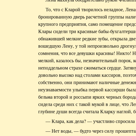
То, что с Кларой творилось неладное, Лена
бронированную дверь расчетной группы налич
крупного предприятия, само помещение пред
Клары сидели три красивые бабы-бухгалтерши
обнажившей мелкие редкие зубы, открыла двер
вошедшую Лену, у той непроизвольно дрогнул
сомнения, что все девушки красивы! Никто! Но
мелкий, казалось бы, незначительный порок, к
неподдельном страхе сжиматься сердце. Затя
довольно высоко над столами кассиров, поэтом
собственно, они принимают наличные денежн
неузнаваемости улыбка первой кассирши была
бельма второй и россыпи ярких черных борода
сидела среди них с такой мукой в лице, что Ле
глубине души всегда считала Кларку наглой, б
— Клара, как дела? — участливо спросила 
— Нет воды, — будто через силу прошептал