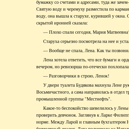
бумажку со счетами и адресами, туда же зачем
Святую воду и черемуху разместила по кармана
воду, она вышла к старухе, курившей у окна. 
скрытой иронией сказала:
— Плохо спали сегодня, Мария Матвеевна
Старуха серьезно посмотрела на нее и уста
— Вообще не спала, Лена. Как ты позвонил
Лена хотела ответить, что все бумаги и ор
вечером, но ревизорша по-отечески похлопала
— Разговорчики в строю, Ленок!
У двери туалета Будякова махнула Лене ру
Восьмичастного, а сама направилась в отдел 
промышленной группы "Местнефть".
Какое-то беспокойство шевелилось у Лены 
проверить девчонок. Заглянув к Ларке Филиппо
норме. Между Ларой и главным бухгалтером 
безмолвный диалог. Лара поднимала на Натал