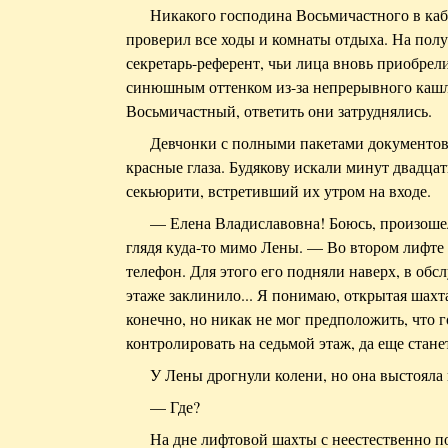
Никакого господина Восьмичастного в каб
проверил все ходы и комнаты отдыха. На пол
секретарь-референт, чьи лица вновь приобрели
синюшным оттенком из-за непрерывного кашля
Восьмичастный, ответить они затруднялись.
Девчонки с полными пакетами документов
красные глаза. Будякову искали минут двадца
секьюрити, встретивший их утром на входе.
— Елена Владиславовна! Боюсь, произошел
глядя куда-то мимо Лены. — Во втором лифте с
телефон. Для этого его подняли наверх, в об
этаже заклинило... Я понимаю, открытая шахта
конечно, но никак не мог предположить, что г
контролировать на седьмой этаж, да еще стане
У Лены дрогнули колени, но она выстояла 
— Где?
На дне лифтовой шахты с неестественно 