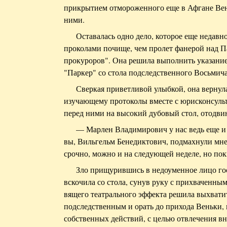
прикрытием отмороженного еще в Афгане Веньк
ними.
Оставалась одно дело, которое еще недав
проколами почище, чем пролет фанерой над 
прокуроров". Она решила выполнить указание
"Паркер" со стола подследственного Восьмича
Сверкая приветливой улыбкой, она вернул
изучающему протоколы вместе с юрисконсульто
перед ними на высокий дубовый стол, отодвин
— Марлен Владимирович у нас ведь еще и в
вы, Вильгельм Бенедиктович, подмахнули мне
срочно, можно и на следующей неделе, но пок
Зло прищурившись в недоуменное лицо го
вскочила со стола, сунув руку с прихваченны
вящего театрального эффекта решила выхвати
подследственным и орать до прихода Веньки, 
собственных действий, с целью отвлечения в