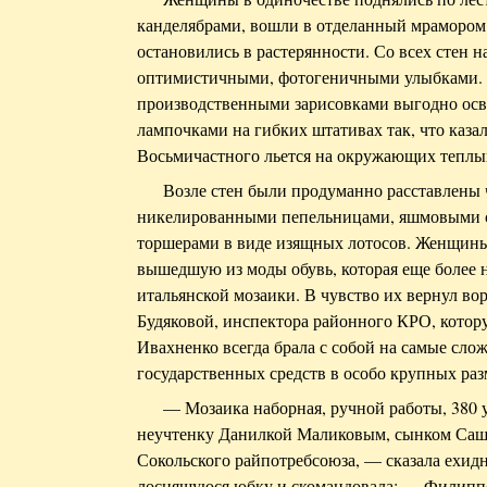
канделябрами, вошли в отделанный мрамором
остановились в растерянности. Со всех стен 
оптимистичными, фотогеничными улыбками. 
производственными зарисовками выгодно ос
лампочками на гибких штативах так, что казал
Восьмичастного льется на окружающих теплы
Возле стен были продуманно расставлены
никелированными пепельницами, яшмовыми с
торшерами в виде изящных лотосов. Женщины,
вышедшую из моды обувь, которая еще более н
итальянской мозаики. В чувство их вернул в
Будяковой, инспектора районного КРО, кото
Ивахненко всегда брала с собой на самые сло
государственных средств в особо крупных раз
— Мозаика наборная, ручной работы, 380 у.
неучтенку Данилкой Маликовым, сынком Саш
Сокольского райпотребсоюза, — сказала ехидн
лоснящуюся юбку и скомандовала: — Филипп