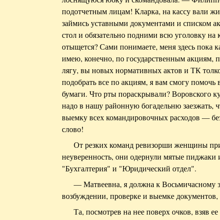
подотчетным лицам! Кларка, на кассу вали жив
займись уставными документами и списком ак
стол и обязательно подними всю уголовку на к
отыщется? Сами понимаете, меня здесь пока к
имею, конечно, по государственным акциям, по
лягу, вы новых нормативных актов и ТК толко
подобрать все по акциям, я вам смогу помочь
бумаги. Что рты пораскрывали? Воровского к
надо в нашу районную богадельню заезжать, ч
выемку всех командировочных расходов — без
слово!
От резких команд ревизорши женщины прио
неуверенность, они одернули мятые пиджаки 
"Бухгалтерия" и "Юридический отдел".
— Матвеевна, я должна к Восьмичасному з
возбуждении, проверке и выемке документов,
Та, посмотрев на нее поверх очков, взяв ее