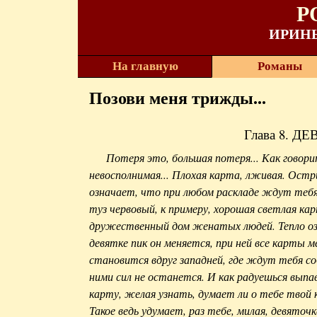
Р
ИРИН
На главную
Романы
Позови меня трижды...
Глава 8. Д
Потеря это, большая потеря... Как говори
невосполнимая... Плохая карта, лживая. Остри
означает, что при любом раскладе ждут тебя
туз червовый, к примеру, хорошая светлая ка
дружественный дом женатых людей. Тепло оз
девятке пик он меняется, при ней все карты 
становится вдруг западней, где ждут тебя со
ними сил не останется. И как радуешься вып
карту, желая узнать, думает ли о тебе твой 
Такое ведь удумает, раз тебе, милая, девяточ