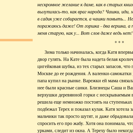
нескромное желание к даме, как в старых кни
вылупилась-то, как враг народа? Чашки, иди,
в садик уже собирается, а чашки помыть... Н
поражаюсь даже! От горшка - два вершка, а п
меня старую, как у... Вот слов даже ведь нет!
* * *
Зима только начиналась, когда Катя вперв
двор гулять. На Кате была надета белая кроли
цигейковая шубка, из тех старых запасов, что
Москве до ее рождения. А валенки-самокатки 
папа купил на рынке. Варежки ей мама связала
нее были красные санки. Близнецы Саша и Ван
верхушки деревянной горки с нескрываемым 
решила еще немножко постоять на ступеньках 
подбежал Терех и показал кулак. Катя хотела з
мальчики так просто шутят, и даже обрадовала
спросить его про жабу. Хотя она понимала, что
урками, следит из окна. А Тереху было некогда