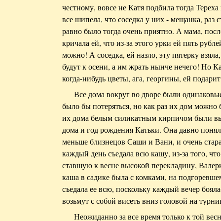
честному, вовсе не Катя подбила тогда Тереха 
все шипела, что соседка у них - мещанка, раз с
равно было тогда очень приятно. А мама, после
кричала ей, что из-за этого урки ей пять рубл
можно! А соседка, ей назло, эту пятерку взяла
будут к осени, а им жрать нынче нечего! Но Ка
когда-нибудь цветы, ага, георгины, ей подарит 
Все дома вокруг во дворе были одинаковы
было бы потеряться, но как раз их дом можно
их дома белым силикатным кирпичом были вы
дома и год рождения Катьки. Она давно поняла
меньше близнецов Саши и Вани, и очень стара
каждый день съедала всю кашу, из-за того, что,
ставшую к весне высокой перекладину, Валерк
каша в садике была с комками, на подгоревшем
съедала ее всю, поскольку каждый вечер боялас
возьмут с собой висеть вниз головой на турнике
Неожиданно за все время только к той весн