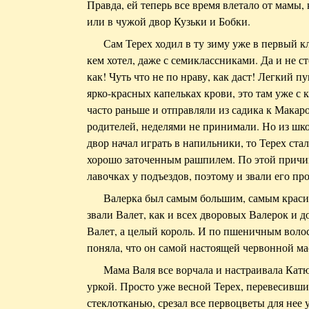
Правда, ей теперь все время влетало от мамы, 
или в чужой двор Кузьки и Бобки.
Сам Терех ходил в ту зиму уже в первый кл
кем хотел, даже с семиклассниками. Да и не ст
как! Чуть что не по нраву, как даст! Легкий 
ярко-красных капельках крови, это там уже с к
часто раньше и отправляли из садика к Макаро
родителей, неделями не принимали. Но из шко
двор начал играть в напильники, то Терех ста
хорошо заточенным рашпилем. По этой причин
лавочках у подъездов, поэтому и звали его про
Валерка был самым большим, самым краси
звали Валет, как и всех дворовых Валерок и до
Валет, а целый король. И по пшеничным воло
поняла, что он самой настоящей червонной ма
Мама Валя все ворчала и настраивала Катю
уркой. Просто уже весной Терех, перевесившис
стеклотканью, срезал все первоцветы для нее у