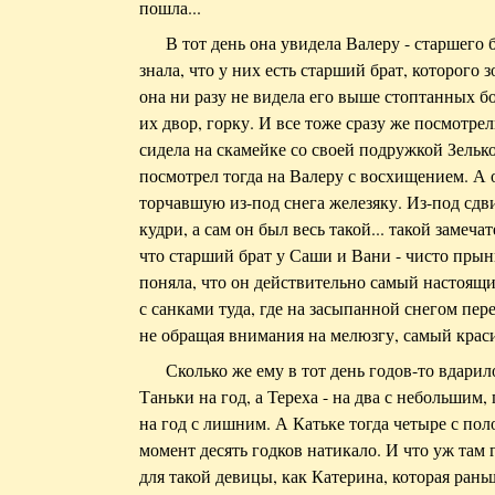
пошла...
В тот день она увидела Валеру - старшего 
знала, что у них есть старший брат, которого з
она ни разу не видела его выше стоптанных б
их двор, горку. И все тоже сразу же посмотрел
сидела на скамейке со своей подружкой Зелькой
посмотрел тогда на Валеру с восхищением. А 
торчавшую из-под снега железяку. Из-под сд
кудри, а сам он был весь такой... такой замеча
что старший брат у Саши и Вани - чисто прын
поняла, что он действительно самый настоящи
с санками туда, где на засыпанной снегом пе
не обращая внимания на мелюзгу, самый краси
Сколько же ему в тот день годов-то вдарил
Таньки на год, а Тереха - на два с небольшим
на год с лишним. А Катьке тогда четыре с пол
момент десять годков натикало. И что уж там
для такой девицы, как Катерина, которая раньш