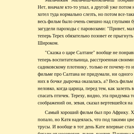
Нет, вначале кто-то упал, а другой уже потом 
хотел туда нормально слезть, но потом все-т
весь фильм было очень смешно над глупыми б
загудели пароходы с паровозами: "Привет, ма
теперь Терех обязательно позовет ее прыгнуть
Широком.
"Сказка о царе Салтане" вообще не понрави
теперь воспитательница, расстроенная своим
садиковскому плотнику, только ее почему-то и
фильме про Салтана не придумали, ни одного
них в бочке дырочка оказалась, а? Весь филь
неловко, когда царица, перед тем, как залезть 
спасать птичек. Тереху, видно, эта придумка 
соображений он, зевая, сказал вертевшейся на 
Самый хороший фильм был про Африку. Хо
попало, но Катя надеялась, что под такими ц
трусы. И вообще в тот день Кате впервые стал
бегали от носорогов, львов, пантер. Пантеры 