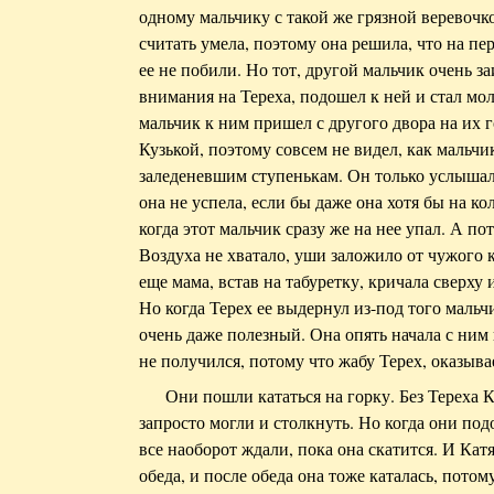
одному мальчику с такой же грязной веревочк
считать умела, поэтому она решила, что на пе
ее не побили. Но тот, другой мальчик очень з
внимания на Тереха, подошел к ней и стал молч
мальчик к ним пришел с другого двора на их г
Кузькой, поэтому совсем не видел, как мальчик
заледеневшим ступенькам. Он только услышал, 
она не успела, если бы даже она хотя бы на ко
когда этот мальчик сразу же на нее упал. А по
Воздуха не хватало, уши заложило от чужого 
еще мама, встав на табуретку, кричала сверху 
Но когда Терех ее выдернул из-под того мальчи
очень даже полезный. Она опять начала с ним 
не получился, потому что жабу Терех, оказывае
Они пошли кататься на горку. Без Тереха Ка
запросто могли и столкнуть. Но когда они под
все наоборот ждали, пока она скатится. И Катя
обеда, и после обеда она тоже каталась, потому