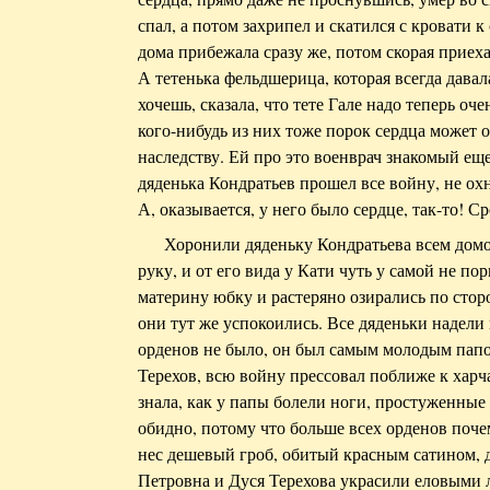
спал, а потом захрипел и скатился с кровати 
дома прибежала сразу же, потом скорая приеха
А тетенька фельдшерица, которая всегда давала
хочешь, сказала, что тете Гале надо теперь оч
кого-нибудь из них тоже порок сердца может о
наследству. Ей про это военврач знакомый еще
дяденька Кондратьев прошел все войну, не охну
А, оказывается, у него было сердце, так-то! С
Хоронили дяденьку Кондратьева всем дом
руку, и от его вида у Кати чуть у самой не по
материну юбку и растеряно озирались по сторо
они тут же успокоились. Все дяденьки надели
орденов не было, он был самым молодым папой
Терехов, всю войну прессовал поближе к харча
знала, как у папы болели ноги, простуженные 
обидно, потому что больше всех орденов поче
нес дешевый гроб, обитый красным сатином,
Петровна и Дуся Терехова украсили еловыми 