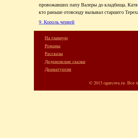
провожавших папу Валеры до кладбища, Катя в
кто раньше отовсюду вызывал старшего Терех
9. Король червей
На главную
Романы
Рассказы
Дедюховские сказки
Драматургия
© 2013 ogurcova.ru. Вс