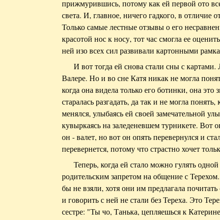
прижмурившись, потому как ей первой ото все
света. И, главное, ничего гадкого, в отличие 
Только самые лестные отзывы о его несравненн
красотой нос к носу, тот час смогла ее оценить
ней изо всех сил развивали картонными рамка
И вот тогда ей снова стали сны с картами. 
Валере. Но и во сне Катя никак не могла понят
когда она видела только его ботинки, она это зн
старалась разгадать, да так и не могла понять,
менялся, улыбаясь ей своей замечательной улы
кувыркаясь на заледеневшем турникете. Вот он
он - валет, но вот он опять перевернулся и ста
перевернется, потому что страстно хочет только
Теперь, когда ей стало можно гулять одной
родительским запретом на общение с Терехом. 
бы не взяли, хотя они им предлагала почитать
и говорить с ней не стали без Тереха. Это Тере
сестре: "Ты чо, Танька, цепляешься к Катерин