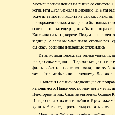
Мотыль весной пошел на рынке со свистом. Па
когда тетя Дуся уезжала в деревню. И Катя рад
тоже из-за мотыля ходить на рыбалку некогда.
настороженностью, а все равно бы пошла, пот
если она только еще раз, хотя бы только разок
Катерина на мать, короче. Подумаешь, в менто
заднице! А если бы мама знала, сколько раз Тер
бы сразу ресницы накладные отклеились!
Из-за мотыля Тереха все теперь уважали, 
воскресенье ходили на Тереховские деньги все
фильме обязательно не понимала, а потом беж
там, в фильме было по-настоящему. Доставала 
"Сыновья Большой Медведицы" ей понрави
непонятного. Например, почему дети у этих 
Некоторые из них были значительно больше Ка
Интересно, а этих вот индейцев Терех тоже х
купить. А то ведь просто стыд сказать кому.
Мальчикам "Мальчиш-кибальчиш" понравилс