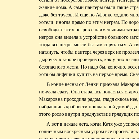
жалкие дома. А сами пантеры были такие стра
даже без трусов. И еще по Африке ходило мно
хотели, иногда прямо по этим неграм. По доро
освободить этих негров с наименьшими затра
негров она видела в устройстве большого заго
тогда все негры могли бы там спрятаться. А 
натянуть, чтобы пантера через верх не пролез
дырочку в заборе провернуть, как у них в сад
безопасного места. Но надо бы, конечно, всех
хотя бы лифчики купить на первое время. Сказ
В конце весны от Ленки приехала Макаровн
почуяла сразу. Она старалась попасться старух
Макаровна проходила рядом, глядя сквозь нее, 
набравшись храбрости пошла к ней домой, долг
этого росло внутри предчувствие грядущих пот
А вот в начале лета, когда Катя уже успоко
солнечным воскресным утром все проснулись 
сердца, прямо даже не проснувшись, умер во 