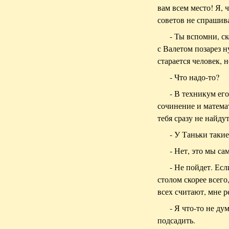
вам всем место! Я, 
советов не спрашив
- Ты вспомни, ск
с Валетом позарез н
старается человек, 
- Что надо-то?
- В техникум его
сочинение и математ
тебя сразу не найду
- У Таньки таки
- Нет, это мы с
- Не пойдет. Ес
столом скорее всего
всех считают, мне р
- Я что-то не ду
подсадить.