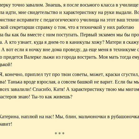
лерку точно завалим. Знаешь, я после восьмого класса в училище
ла идти, мне свидетельство и характеристику на руки выдали. В
ристике исправите с педагогического училища на этот ваш техни
ской секретарши справку о том, что я техничкой у них работаю
ла бы как бы вместе с ним поступать. Первый экзамен мы бы про
а. А кто узнает, куда я днем-то в каникулы хожу? Матери я скажу
А вот если я ночку вне дома проведу, да еще меня в техникуме 
о придется Валерке лыжи из города вострить. Моя мать тогда ем
дькой!
Я, конечно, приплел тут про твои советы, может, краски сгустил,
ва! Танька вроде взрослая, а совсем башкой не варит. Если бы м
 всех завалили! Спасибо, Катя! А характеристику твою мы миго
мастеров знаю! Ты-то как живешь?
, Катерина, наплюй на нас! Мы, блин, мальчоночки в рубашоночка
равит!
* * *