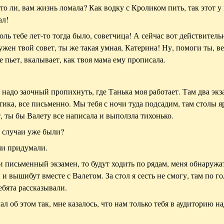
что ли, вам жизнь ломала? Как водку с Кроликом пить, так этот у
ал!
оль тебе лет-то тогда было, советчица! А сейчас вот действитель
ужен твой совет, ты же такая умная, Катерина! Ну, помоги ты, в
не пьет, вкалывает, как твоя мама ему прописала.
 надо заочный пропихнуть, где Танька моя работает. Там два экз
ика, все письменно. Мы тебя с ночи туда подсадим, там столы я
т, ты бы Валету все написала и выползла тихонько.
е случаи уже были?
ами придумали.
ли письменный экзамен, то будут ходить по рядам, меня обнаружа
, и вышибут вместе с Валетом. За стол я сесть не смогу, там по г
ебята рассказывали.
мал об этом так, мне казалось, что нам только тебя в аудиторию н