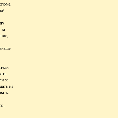
стюме.
кой
лпу
 за
ание,
раньше
атели
вать
ли за
дать ей
вать.
ты,