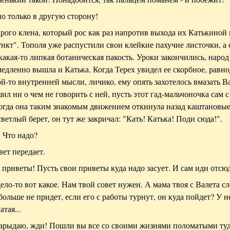
но только в другую сторону!
тарого клена, который рос как раз напротив выхода их Катькино
нкт". Тополя уже распустили свои клейкие пахучие листочки, а 
какая-то липкая ботаническая пакость. Уроки закончились, народ
медленно вышла и Катька. Когда Терех увидел ее скорбное, равн
ой-то внутренней мысли, личико, ему опять захотелось вмазать В
ил ни о чем не говорить с ней, пусть этот гад-мальчоночка сам с
когда она таким знакомым движением откинула назад каштановы
ветлый берет, он тут же закричал: "Кать! Катька! Поди сюда!".
! Что надо?
вет передает.
 приветы! Пусть свои приветы куда надо засует. И сам иди отсю
 дело-то вот какое. Нам твой совет нужен. А мама твоя с Валета с
 больше не придет, если его с работы турнут, он куда пойдет? У н
тая...
 зарыдаю, жди! Пошли вы все со своими жизнями поломатыми туд