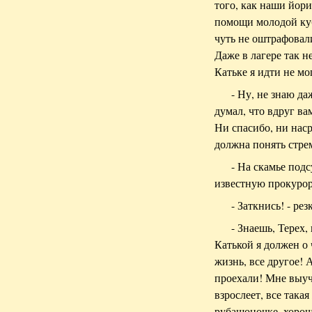
того, как наши йор
помощи молодой куб
чуть не оштрафовали
Даже в лагере так н
Катьке я идти не мо
- Ну, не знаю да
думал, что вдруг ва
Ни спасибо, ни наср
должна понять стре
- На скамье под
известную прокурор
- Заткнись! - рез
- Знаешь, Терех,
Катькой я должен о ч
жизнь, все другое! А
проехали! Мне выучи
взрослеет, все така
рубашоночке, хорош