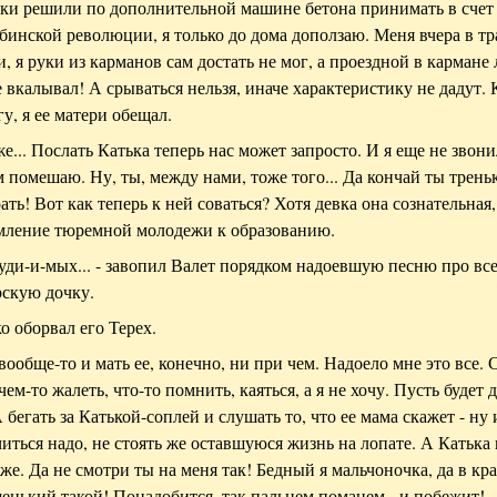
ики решили по дополнительной машине бетона принимать в счет
инской революции, я только до дома доползаю. Меня вчера в тр
, я руки из карманов сам достать не мог, а проездной в кармане 
е вкалывал! А срываться нельзя, иначе характеристику не дадут. 
гу, я ее матери обещал.
же... Послать Катька теперь нас может запросто. И я еще не звони
м помешаю. Ну, ты, между нами, тоже того... Да кончай ты трень
ать! Вот как теперь к ней соваться? Хотя девка она сознательная,
мление тюремной молодежи к образованию.
суди-и-мых... - завопил Валет порядком надоевшую песню про вс
скую дочку.
ко оборвал его Терех.
 вообще-то и мать ее, конечно, ни при чем. Надоело мне это все. 
ем-то жалеть, что-то помнить, каяться, а я не хочу. Пусть будет 
 бегать за Катькой-соплей и слушать то, что ее мама скажет - ну 
ться надо, не стоять же оставшуюся жизнь на лопате. А Катька 
я же. Да не смотри ты на меня так! Бедный я мальчоночка, да в кр
енький такой! Понадобится, так пальцем поманем - и побежит!