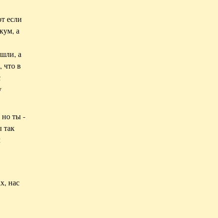
от если
кум, а
шли, а
, что в
с
у
 но ты -
ы так
м
х, нас