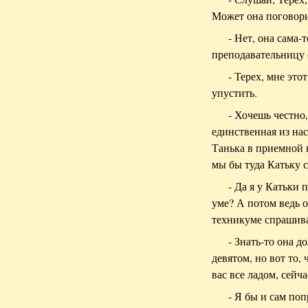
Может она поговорит
- Нет, она сама-
преподавательницу 
- Терех, мне это
упустить.
- Хочешь честно,
единственная из нас
Танька в приемной к
мы бы туда Катьку 
- Да я у Катьки 
уме? А потом ведь о
техникуме спрашив
- Знать-то она д
девятом, но вот то, 
вас все ладом, сейча
- Я бы и сам поп