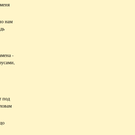
 меня
но нам
едь
амена -
русами,
т под
оловам
адо