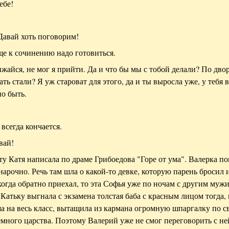
ебе!
 Давай хоть поговорим!
еще к сочинению надо готовиться.
бижайся, не мог я прийти. Да и что бы мы с тобой делали? По дво
ть стали? Я уж староват для этого, да и ты выросла уже, у тебя в
но быть.
 всегда кончается.
вай!
у Катя написала по драме Грибоедова "Горе от ума". Валерка по
 нарочно. Речь там шла о какой-то девке, которую парень бросил 
когда обратно приехал, то эта Софья уже по ночам с другим муж
Катьку выгнала с экзамена толстая баба с красным лицом тогда, 
а на весь класс, вытащила из кармана огромную шпаргалку по с
емного царства. Поэтому Валерий уже не смог переговорить с не