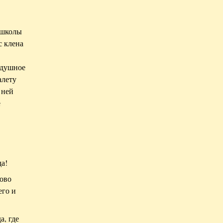
й школы
с клена
одушное
алету
 ней
е
да!
лово
его и
а, где