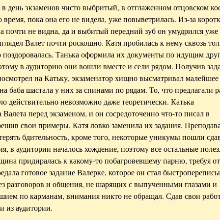
в день экзаменов чисто выбритый, в отглаженном отцовском ко
 время, пока она его не видела, уже повыветрилась. Из-за корот
а почти не видна, да и выбитый передний зуб он умудрился уже
ыглядел Валет почти роскошно. Катя пробилась к нему сквозь то
о поздоровалась. Танька оформила их документы по идущим друг
этому в аудиторию они вошли вместе и сели рядом. Получив зад
осмотрел на Катьку, экзаменатор хищно высматривал малейшее
на баба шастала у них за спинами по рядам. То, что предлагали 
ыло действительно невозможно даже теоретически. Катька
Валета перед экзаменом, и он сосредоточенно что-то писал в
решив свои примеры, Катя ловко заменила их задания. Преподав
 терять бдительность, кроме того, некоторые уникумы пошли сда
я, в аудитории началось хождение, поэтому все остальные полез
ина придиралась к какому-то побагровевшему парню, требуя от
едала готовое задание Валерке, которое он стал быстропереписы
ез разговоров и общения, не шарящих с выпученными глазами и
ием по карманам, внимания никто не обращал. Сдав свои рабо
и из аудитории.