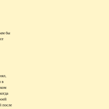
рам бы
се
нял,
и в
иком
когда
воей
й после