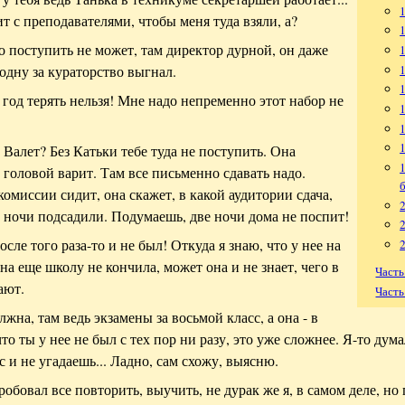
 с преподавателями, чтобы меня туда взяли, а?
то поступить не может, там директор дурной, он даже
одну за кураторство выгнал.
т год терять нельзя! Мне надо непременно этот набор не
1
 Валет? Без Катьки тебе туда не поступить. Она
 головой варит. Там все письменно сдавать надо.
омиссии сидит, она скажет, в какой аудитории сдача,
с ночи подсадили. Подумаешь, две ночи дома не поспит!
после того раза-то и не был! Откуда я знаю, что у нее на
на еще школу не кончила, может она и не знает, чего в
Часть
ают.
Часть
олжна, там ведь экзамены за восьмой класс, а она - в
что ты у нее не был с тех пор ни разу, это уже сложнее. Я-то дума
с и не угадаешь... Ладно, сам схожу, выясню.
робовал все повторить, выучить, не дурак же я, в самом деле, но