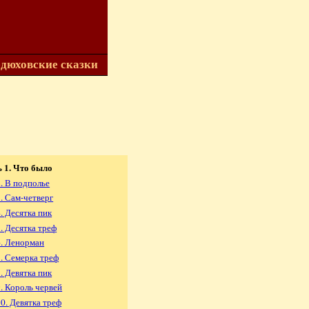
дюховские сказки
 1. Что было
2. В подполье
3. Сам-четверг
. Десятка пик
5. Десятка треф
6. Ленорман
7. Семерка треф
. Девятка пик
9. Король червей
10. Девятка треф