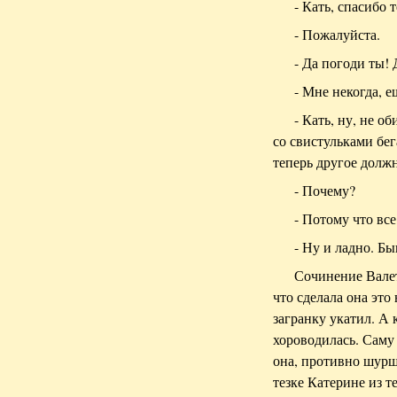
- Кать, спасибо т
- Пожалуйста.
- Да погоди ты!
- Мне некогда, 
- Кать, ну, не о
со свистульками бега
теперь другое долж
- Почему?
- Потому что все
- Ну и ладно. Бы
Сочинение Валет
что сделала она это
загранку укатил. А 
хороводилась. Саму 
она, противно шурш
тезке Катерине из т