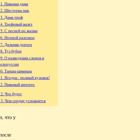
11. Пиковая дама
12. Шестерка пик
13. Дама треф
14. Трефовый валет
15. С песней по жизни
16. Ночной разговор
17. Дальняя дорога
8. Туз бубен
19. О разведении слонов в
белоруссии
20. Танцы-шманцы
21. Ягодок - полный кузовок!
22. Пиковый интерес
 2. Что будет
 3. Чем сердце успокоится
л, что у
 после