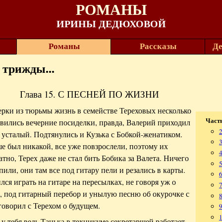
РОМАНЫ
ИРИНЫ ДЕДЮХОВОЙ
Романы
Рассказы
Де
 трижды...
Глава 15. С ПЕСНЕЙ ПО ЖИЗНИ
рки из тюрьмы жизнь в семействе Тереховых несколько
Часть
вились вечерние посиделки, правда, Валерий приходил
 усталый. Подтянулись и Кузька с Бобкой-женатиком.
ше был никакой, все уже повзрослели, поэтому их
4
тно, Терех даже не стал бить Бобика за Валета. Ничего
пили, они там все под гитару пели и резались в карты.
лся играть на гитаре на пересылках, не говоря уж о
, под гитарный перебор и унылую песню об окурочке с
8
говорил с Терехом о будущем.
 у тебя ведь Танька в техникуме секретаршей работает...