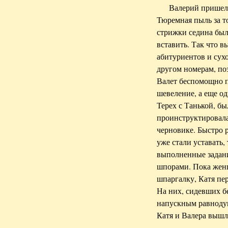
Валерий пришел 
Тюремная пыль за то
стрижки седина был
вставить. Так что в
абитуриентов и сух
другом номерам, по
Валет беспомощно п
шевеление, а еще од
Терех с Танькой, б
проинструктировала 
черновике. Быстро 
уже стали уставать,
выполненные задани
шпорами. Пока женщ
шпаргалку, Катя пер
На них, сидевших б
напускным равнодуш
Катя и Валера вышл