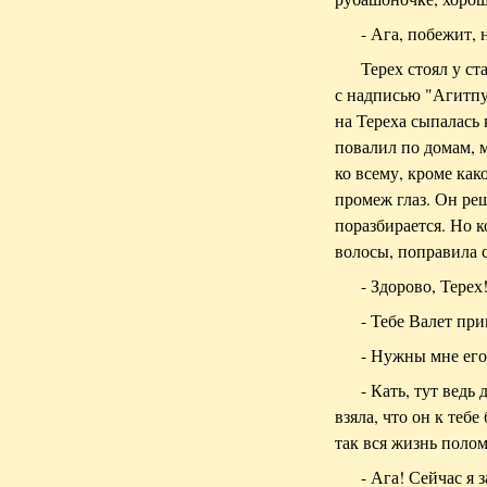
- Ага, побежит, 
Терех стоял у с
с надписью "Агитпу
на Тереха сыпалась 
повалил по домам, 
ко всему, кроме как
промеж глаз. Он реш
поразбирается. Но 
волосы, поправила с
- Здорово, Терех
- Тебе Валет при
- Нужны мне его
- Кать, тут ведь
взяла, что он к тебе
так вся жизнь полома
- Ага! Сейчас я