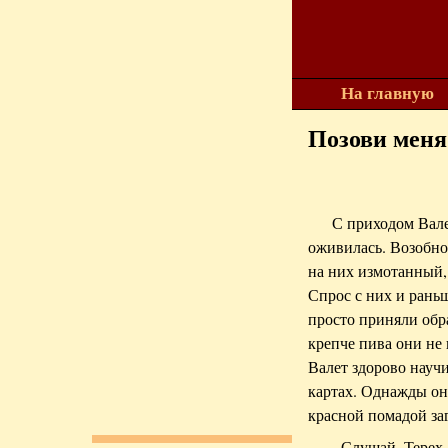
На главную
Позови меня
С приходом Вале
оживилась. Возобно
на них измотанный,
Спрос с них и рань
просто приняли обра
крепче пива они не 
Валет здорово научи
картах. Однажды он
красной помадой за
- Слушай, Терех,