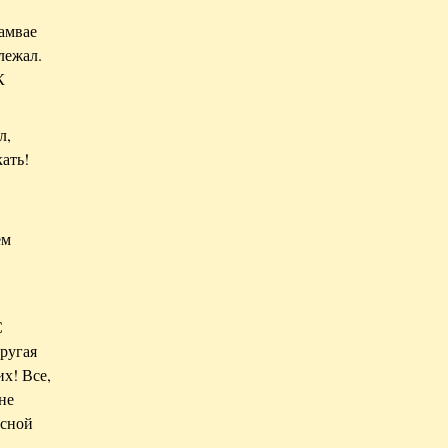
амвае
лежал.
К
л,
кать!
ем
С
другая
их! Все,
не
асной