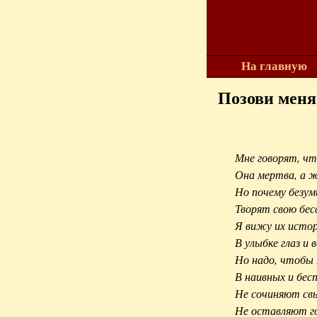
На главную
Позови меня
Мне говорят, чт
Она мертва, а ж
Но почему безум
Творят свою бе
Я вижу их истор
В улыбке глаз и 
Но надо, чтобы 
В наивных и бесп
Не сочиняют св
Не оставляют го