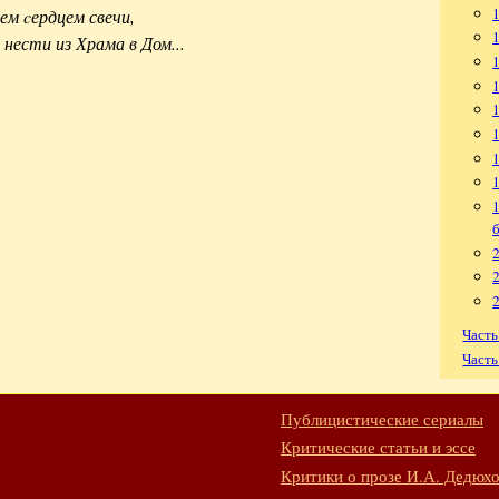
м cердцем свечи,
нести из Храма в Дом...
1
Часть
Часть
Публицистические сериалы
Критические статьи и эссе
Критики о прозе И.А. Дедюх