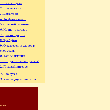
11. Пиковая дама
12. Шестерка пик
13. Дама треф
14. Трефовый валет
15. С песней по жизни
16. Ночной разговор
17. Дальняя дорога
8. Туз бубен
19. О разведении слонов в
белоруссии
20. Танцы-шманцы
21. Ягодок - полный кузовок!
22. Пиковый интерес
 2. Что будет
 3. Чем сердце успокоится
овой