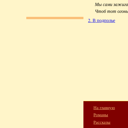
Мы сами зажигае
Чтоб тот огонь 
2. В подполье
На главную
Романы
Рассказы