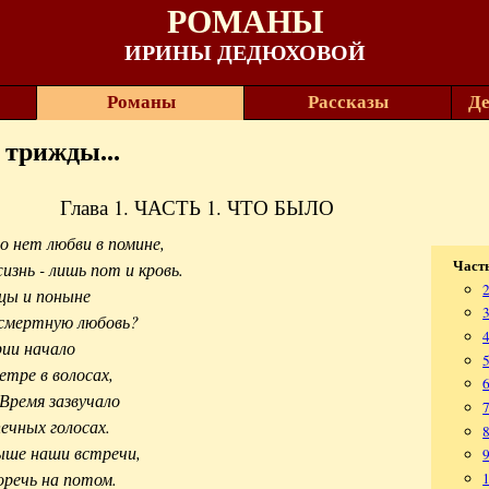
РОМАНЫ
ИРИНЫ ДЕДЮХОВОЙ
Романы
Рассказы
Де
 трижды...
Глава 1. ЧАСТЬ 1. ЧТО БЫЛО
о нет любви в помине,
Часть
изнь - лишь пот и кровь.
цы и поныне
ссмертную любовь?
4
ии начало
ветре в волосах,
Время зазвучало
ечных голосах.
8
ыше наши встречи,
речь на потом.