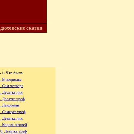
дюховские сказки
 1. Что было
2. В подполье
3. Сам-четверг
. Десятка пик
5. Десятка треф
6. Ленорман
7. Семерка треф
. Девятка пик
9. Король червей
10. Девятка треф