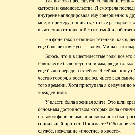
Так вот это пресловутое «нелюбопытство»
сытости и самодовольства. Я смотрела посл
внутренне аплодировала ему совершенно в дру
мне, к примеру, написать, что все разборки 
выяснению отношений с системой и собствен
На фоне такой отвязной тетеньки, как я, л
еще больше отвяжусь — вдруг Миша с сотовар
Боюсь, что и в шестидесятые годы все это
Равновесие было неустойчивым, люди только-т
еще были очереди за хлебом. Я сейчас пишу о
честно говоря, я восхищаюсь чисто экономич
того времени. Хотя приступала я к изучению 
убеждениями.
У власти была военная элита. Это шли ср
основным достоинством которых была отлична
на таком фоне не имели возможности быстрог
социальный протест. Понимаете? Обычное че
службе, нежелание «плестись в хвосте».