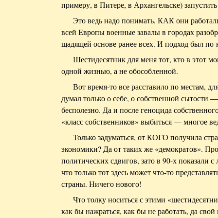
примеру, в Питере, в Архангельске) запустить
Это ведь надо понимать, КАК они работа
всей Европы военные завалы в городах разо
щадящей основе ранее всех. И подход был по
Шестидесятник для меня тот, кто в этот м
одной жизнью, а не обособленной.
Вот время-то все расставило по местам, дл
думал только о себе, о собственной сытости —
бесполезно. Да и после геноцида собственного
«класс собственников» выбиться — многое ве
Только задуматься, от КОГО получила стр
экономики? Да от таких же «демократов». Про
политических сдвигов, зато в 90-х показали с
что только тот здесь может что-то представлять
страны. Ничего нового!
Что толку носиться с этими «шестидесятни
как бы нажраться, как бы не работать, да сво