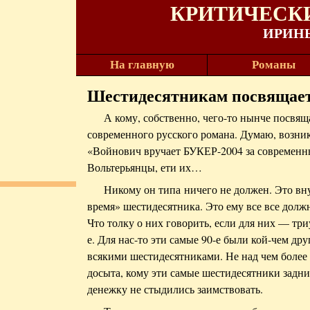
КРИТИЧЕСКИ
ИРИН
На главную
Романы
Шестидесятникам посвящае
А кому, собственно, чего-то нынче посвя
современного русского романа. Думаю, возник
«Войнович вручает БУКЕР-2004 за современн
Вольтерьянцы, ети их…
Никому он типа ничего не должен. Это в
время» шестидесятника. Это ему все все должны
Что толку о них говорить, если для них — три
е. Для нас-то эти самые 90-е были кой-чем дру
всякими шестидесятниками. Не над чем более
досыта, кому эти самые шестидесятники задниц
денежку не стыдились заимствовать.