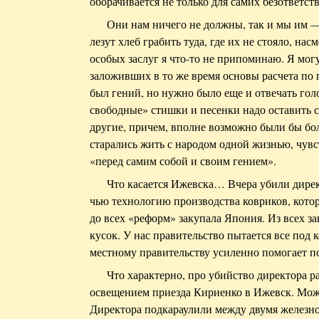
оборачивается не только для самих безответст
Они нам ничего не должны, так и мы им —
лезут хлеб грабить туда, где их не стояло, н
особых заслуг я что-то не припоминаю. Я мог
заложивших в то же время основы расчета по
был гений, но нужно было еще и отвечать голо
свободные» стишки и песенки надо оставить 
другие, причем, вполне возможно были бы бо
старались жить с народом одной жизнью, чувс
«перед самим собой и своим гением».
Что касается Ижевска… Вчера убили директ
чью технологию производства ковриков, котор
до всех «реформ» закупала Япония. Из всех з
кусок. У нас правительство пытается все под 
местному правительству усиленно помогает п
Что характерно, про убийство директора р
освещением приезда Кириенко в Ижевск. Может
Директора подкараулили между двумя железн