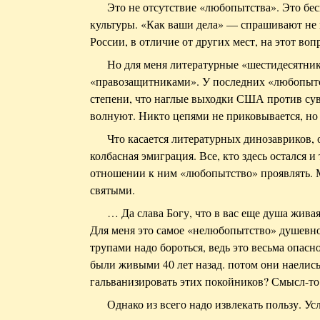
Это не отсутствие «любопытства». Это бе
культуры. «Как ваши дела» — спрашивают не и
России, в отличие от других мест, на этот во
Но для меня литературные «шестидесятник
«правозащитниками». У последних «любопытс
степени, что наглые выходки США против сув
волнуют. Никто цепями не приковывается, но
Что касается литературных динозавриков, 
колбасная эмиграция. Все, кто здесь остался 
отношении к ним «любопытство» проявлять. 
святыми.
… Да слава Богу, что в вас еще душа живая
Для меня это самое «нелюбопытство» душевн
трупами надо бороться, ведь это весьма опасн
были живыми 40 лет назад. потом они наелись
гальванизировать этих покойников? Смысл-то
Однако из всего надо извлекать пользу. У